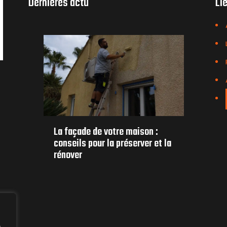
Dernières actu
Li
t-
La façade de votre maison :
8 
té
conseils pour la préserver et la
vo
rénover