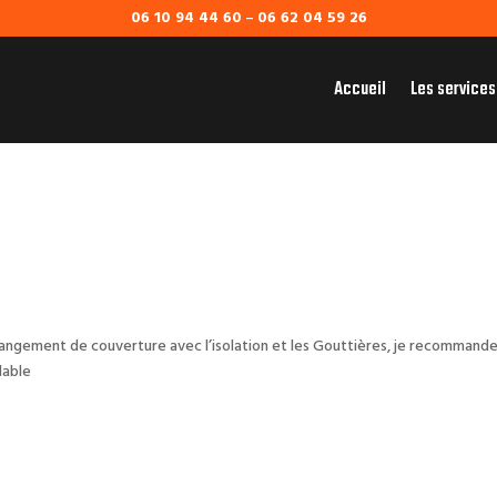
06 10 94 44 60
–
06 62 04 59 26
Accueil
Les services
changement de couverture avec l’isolation et les Gouttières, je recommande
dable