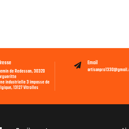
dresse
Email

artisanpro1330@gmail
emin de Redessan, 30320
rgueritte
ne industrielle 3 impasse de
lgique, 13127 Vitrolles