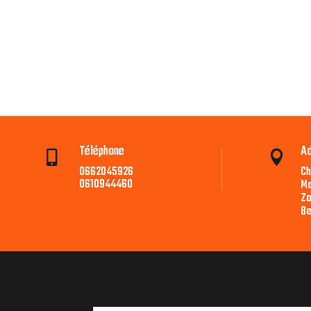
Téléphone
A


0662045926
Ch
0610944460
Ma
Zo
Be