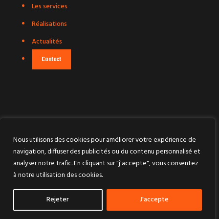
Les services
Réalisations
Actualités
Contact
Nous utilisons des cookies pour améliorer votre expérience de
navigation, diffuser des publicités ou du contenu personnalisé et
analyser notre trafic. En cliquant sur "j'accepte", vous consentez
MENTIONS LÉGALES ET POLITIQUE DE
à notre utilisation des cookies.
CONFIDENTIALITÉ
CONNEXION
Rejeter
J'accepte
RÉALISÉ PAR L’AGENCE
DIGIIBUZ
🐝