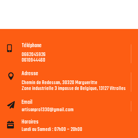
Téléphone

0662045926
0610944460
Adresse

Chemin de Redessan, 30320 Margueritte
Zone industrielle 3 impasse de Belgique, 13127 Vitrolles
Email

artisanpro1330@gmail.com
Horaires

Lundi au Samedi : 07h00 – 20h00