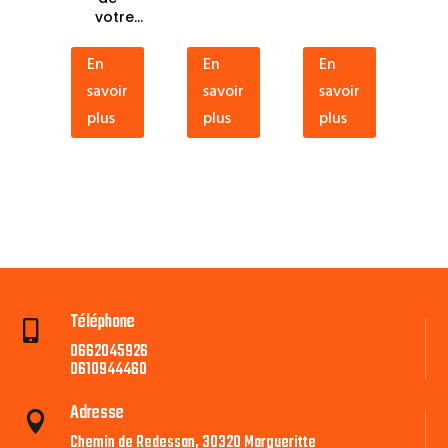
votre...
En
En
En
savoir
savoir
savoir
plus
plus
plus
Téléphone

0662045926
0610944460
Adresse

Chemin de Redessan, 30320 Margueritte