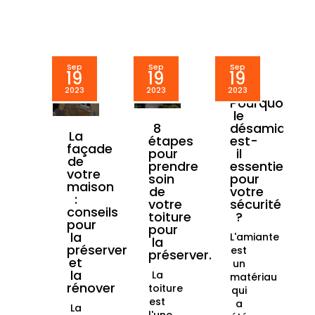
Sep
Sep
Sep
19
19
19
2023
2023
2023
Pourquoi
le
désamianta
8
La
est-
étapes
façade
il
pour
de
essentiel
prendre
votre
pour
soin
maison
votre
de
:
sécurité
votre
conseils
?
toiture
pour
pour
la
L'amiante
la
préserver
est
préserver.
et
un
la
La
matériau
rénover
toiture
qui
est
a
La