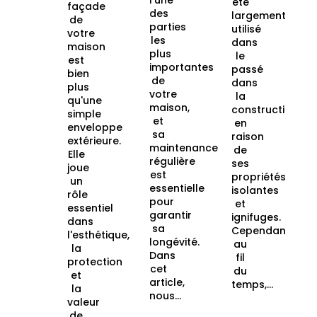
l'une
été
façade
des
largement
de
parties
utilisé
votre
les
dans
maison
plus
le
est
importantes
passé
bien
de
dans
plus
votre
la
qu'une
maison,
construction
simple
et
en
enveloppe
sa
raison
extérieure.
maintenance
de
Elle
régulière
ses
joue
est
propriétés
un
essentielle
isolantes
rôle
pour
et
essentiel
garantir
ignifuges.
dans
sa
Cependant,
l'esthétique,
longévité.
au
la
Dans
fil
protection
cet
du
et
article,
temps,...
la
nous...
valeur
de