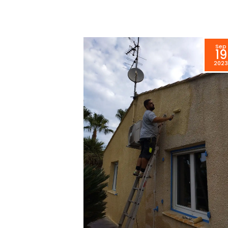
Sep
19
202