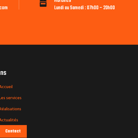
Horaires

.com
Lundi au Samedi : 07h00 – 20h00
ens
Accueil
Les services
Réalisations
Actualités
Contact