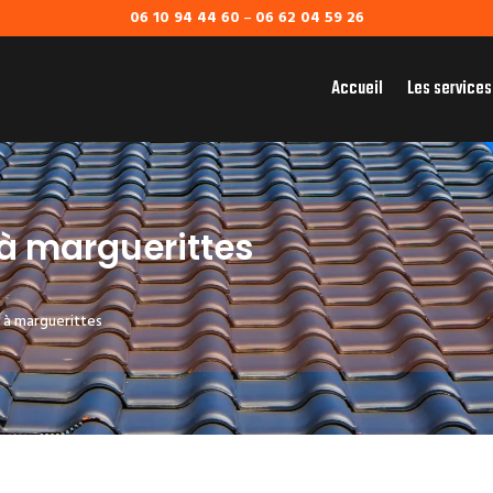
06 10 94 44 60
–
06 62 04 59 26
Accueil
Les services
à marguerittes
 à marguerittes