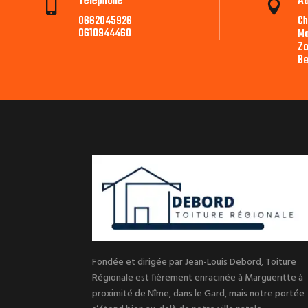
Téléphone
A


0662045926
Ch
0610944460
Ma
Zo
Be
Fondée et dirigée par Jean-Louis Debord, Toiture
Régionale est fièrement enracinée à Margueritte à
proximité de Nîme, dans le Gard, mais notre portée