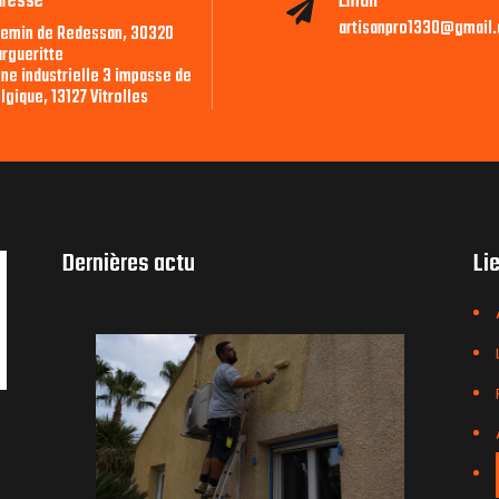
dresse
Email

artisanpro1330@gmail
emin de Redessan, 30320
rgueritte
ne industrielle 3 impasse de
lgique, 13127 Vitrolles
Dernières actu
Li