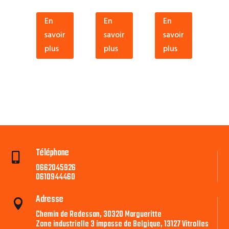
En
En
En
savoir
savoir
savoir
plus
plus
plus
Téléphone

0662045926
0610944460
Adresse

Chemin de Redessan, 30320 Margueritte
Zone industrielle 3 impasse de Belgique, 13127 Vitrolles