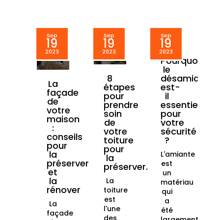
Sep
Sep
Sep
19
19
19
2023
2023
2023
Pourquoi
le
désamianta
8
La
est-
étapes
façade
il
pour
de
essentiel
prendre
votre
pour
soin
maison
votre
de
:
sécurité
votre
conseils
?
toiture
pour
pour
la
L'amiante
la
préserver
est
préserver.
et
un
la
La
matériau
rénover
toiture
qui
est
a
La
l'une
été
façade
des
largement