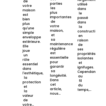
de
parties
utilisé
votre
les
dans
maison
plus
le
est
importantes
passé
bien
de
dans
plus
votre
la
qu'une
maison,
construction
simple
et
en
enveloppe
sa
raison
extérieure.
maintenance
de
Elle
régulière
ses
joue
est
propriétés
un
essentielle
isolantes
rôle
pour
et
essentiel
garantir
ignifuges.
dans
sa
Cependant,
l'esthétique,
longévité.
au
la
Dans
fil
protection
cet
du
et
article,
temps,...
la
nous...
valeur
de
votre...