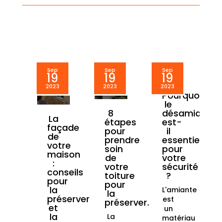
Sep
Sep
Sep
19
19
19
2023
2023
2023
Pourquoi
le
désamianta
8
La
est-
étapes
façade
il
pour
de
essentiel
prendre
votre
pour
soin
maison
votre
de
:
sécurité
votre
conseils
?
toiture
pour
pour
la
L'amiante
la
préserver
est
préserver.
et
un
la
La
matériau