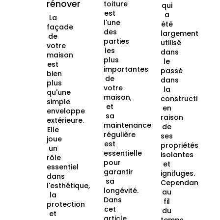
rénover
toiture
qui
est
a
La
l'une
été
façade
des
largement
de
parties
utilisé
votre
les
dans
maison
plus
le
est
importantes
passé
bien
de
dans
plus
votre
la
qu'une
maison,
construction
simple
et
en
enveloppe
sa
raison
extérieure.
maintenance
de
Elle
régulière
ses
joue
est
propriétés
un
essentielle
isolantes
rôle
pour
et
essentiel
garantir
ignifuges.
dans
sa
Cependant,
l'esthétique,
longévité.
au
la
Dans
fil
protection
cet
du
et
article,