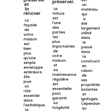
est
préserver.
et
un
la
La
matériau
rénover
toiture
qui
est
a
La
l'une
été
façade
des
largement
de
parties
utilisé
votre
les
dans
maison
plus
le
est
importantes
passé
bien
de
dans
plus
votre
la
qu'une
maison,
construction
simple
et
en
enveloppe
sa
raison
extérieure.
maintenance
de
Elle
régulière
ses
joue
est
propriétés
un
essentielle
isolantes
rôle
pour
et
essentiel
garantir
ignifuges.
dans
sa
Cependant,
l'esthétique,
longévité.
au
la