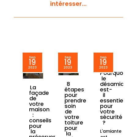
intéresser…
Sep
Sep
Sep
19
19
19
2023
2023
2023
Pourquoi
le
désamianta
8
La
est-
étapes
façade
il
pour
de
essentiel
prendre
votre
pour
soin
maison
votre
de
:
sécurité
votre
conseils
?
toiture
pour
pour
la
L'amiante
la
préserver