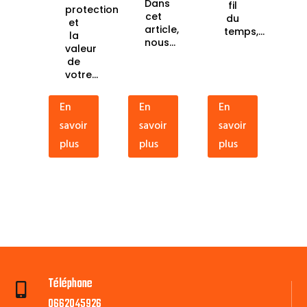
Dans
fil
protection
cet
du
et
article,
temps,...
la
nous...
valeur
de
votre...
En
En
En
savoir
savoir
savoir
plus
plus
plus
Téléphone

0662045926